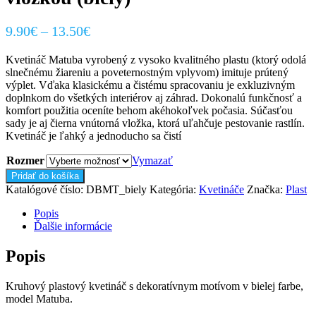
Price
9.90
€
–
13.50
€
range:
Kvetináč Matuba vyrobený z vysoko kvalitného plastu (ktorý odolá
9.90€
slnečnému žiareniu a poveternostným vplyvom) imituje prútený
through
výplet. Vďaka klasickému a čistému spracovaniu je exkluzivným
13.50€
doplnkom do všetkých interiérov aj záhrad. Dokonalú funkčnosť a
komfort použitia oceníte behom akéhokoľvek počasia. Súčasťou
sady je aj čierna vnútorná vložka, ktorá uľahčuje pestovanie rastlín.
Kvetináč je ľahký a jednoducho sa čistí
Rozmer
Vymazať
množstvo
Pridať do košíka
Kvetináč
Katalógové číslo:
DBMT_biely
Kategória:
Kvetináče
Značka:
Plast
Matuba
s
Popis
vnútornou
Ďalšie informácie
vložkou
(biely)
Popis
Kruhový plastový kvetináč s dekoratívnym motívom v bielej farbe,
model Matuba.