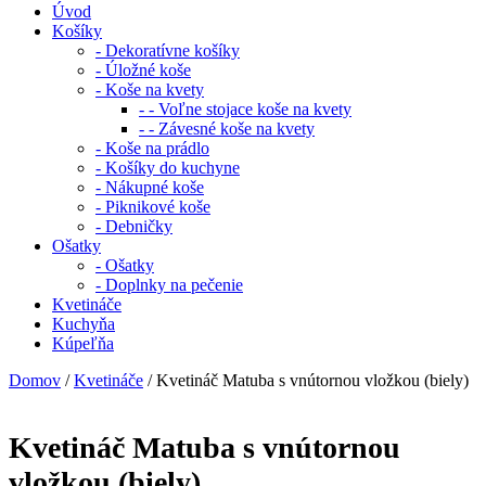
Úvod
Košíky
- Dekoratívne košíky
- Úložné koše
- Koše na kvety
- - Voľne stojace koše na kvety
- - Závesné koše na kvety
- Koše na prádlo
- Košíky do kuchyne
- Nákupné koše
- Piknikové koše
- Debničky
Ošatky
- Ošatky
- Doplnky na pečenie
Kvetináče
Kuchyňa
Kúpeľňa
Domov
/
Kvetináče
/ Kvetináč Matuba s vnútornou vložkou (biely)
Kvetináč Matuba s vnútornou
vložkou (biely)