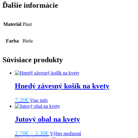
Ďalšie informácie
Materiál
Plast
Farba
Biela
Súvisiace produkty
Hnedý závesný košík na kvety
7.20
€
Viac info
Jutový obal na kvety
Price
Tento
2.70
€
–
3.30
€
Výber možností
produkt