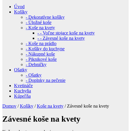
Úvod
Košíky
- Dekoratívne košíky
- Úložné koše
- Koše na kvety
- - Voľne stojace koše na kvety
- - Závesné koše na kvety
- Koše na prádlo
- Košíky do kuchyne
- Nákupné koše
- Piknikové koše
- Debničky
Ošatky
- Ošatky
- Doplnky na pečenie
Kvetináče
Kuchyňa
Kúpeľňa
Domov
/
Košíky
/
Koše na kvety
/ Závesné koše na kvety
Závesné koše na kvety