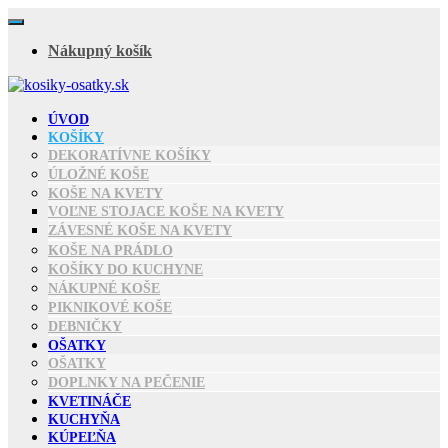
Skip
to
Nákupný košík
content
ÚVOD
KOŠÍKY
DEKORATÍVNE KOŠÍKY
ÚLOŽNÉ KOŠE
KOŠE NA KVETY
VOĽNE STOJACE KOŠE NA KVETY
ZÁVESNÉ KOŠE NA KVETY
KOŠE NA PRÁDLO
KOŠÍKY DO KUCHYNE
NÁKUPNÉ KOŠE
PIKNIKOVÉ KOŠE
DEBNIČKY
OŠATKY
OŠATKY
DOPLNKY NA PEČENIE
KVETINÁČE
KUCHYŇA
KÚPEĽŇA