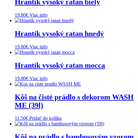
Hrantík vysoký ratan biely
19.80
€
Viac info
Hrantík vysoký ratan hnedý
19.80
€
Viac info
Hrantík vysoký ratan mocca
19.80
€
Viac info
Kôš na čisté prádlo s dekorom WASH
ME (39l)
11.50
€
Pridať do košíka
Kôš na prádlo s bambusovým vzorom