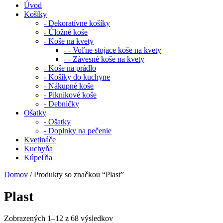
Úvod
Košíky
- Dekoratívne košíky
- Úložné koše
- Koše na kvety
- - Voľne stojace koše na kvety
- - Závesné koše na kvety
- Koše na prádlo
- Košíky do kuchyne
- Nákupné koše
- Piknikové koše
- Debničky
Ošatky
- Ošatky
- Doplnky na pečenie
Kvetináče
Kuchyňa
Kúpeľňa
Domov
/ Produkty so značkou “Plast”
Plast
Zobrazených 1–12 z 68 výsledkov