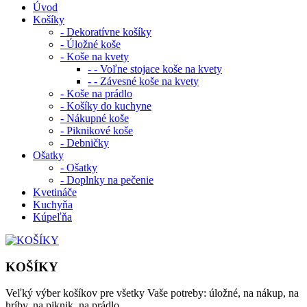
Úvod
Košíky
- Dekoratívne košíky
- Úložné koše
- Koše na kvety
- - Voľne stojace koše na kvety
- - Závesné koše na kvety
- Koše na prádlo
- Košíky do kuchyne
- Nákupné koše
- Piknikové koše
- Debničky
Ošatky
- Ošatky
- Doplnky na pečenie
Kvetináče
Kuchyňa
Kúpeľňa
KOŠÍKY
Veľký výber košíkov pre všetky Vaše potreby: úložné, na nákup, na
hríby, na piknik, na prádlo..