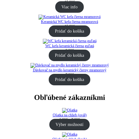
15.90
€
Viac info
Keramická WC kefa čierna mramorová
15.90
€
Pridať do košíka
WC kefa keramická čierna guľatá
8.90
€
Pridať do košíka
Dávkovač na mydlo keramický čierny mramorový
7.90
€
Pridať do košíka
Obľúbené zákazníkmi
Ošatka na chlieb (ovál)
Price
6.80
€
–
7.90
€
range:
Výber možností
6.80€
through
7.90€