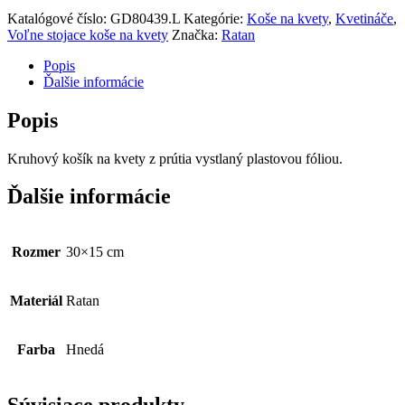
Katalógové číslo:
GD80439.L
Kategórie:
Koše na kvety
,
Kvetináče
,
Voľne stojace koše na kvety
Značka:
Ratan
Popis
Ďalšie informácie
Popis
Kruhový košík na kvety z prútia vystlaný plastovou fóliou.
Ďalšie informácie
Rozmer
30×15 cm
Materiál
Ratan
Farba
Hnedá