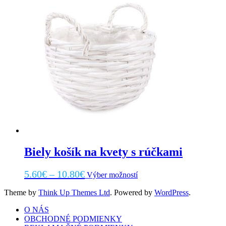
produktu.
Biely košík na kvety s rúčkami
Price
Tento
5.60
€
–
10.80
€
Výber možností
produkt
range:
má
Theme by
Think Up Themes Ltd
. Powered by
WordPress
.
5.60€
viacero
through
variantov.
O NÁS
Možnosti
OBCHODNÉ PODMIENKY
10.80€