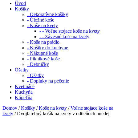
Úvod
Košíky
- Dekoratívne košíky
- Úložné koše
- Koše na kvety
- - Voľne stojace koše na kvety
- - Závesné koše na kvety
- Koše na prádlo
- Košíky do kuchyne
- Nákupné koše
- Piknikové koše
- Debničky
Ošatky
- Ošatky
- Doplnky na pečenie
Kvetináče
Kuchyňa
Kúpeľňa
Domov
/
Košíky
/
Koše na kvety
/
Voľne stojace koše na
kvety
/ Dvojfarebný košík na kvety v odtieňoch hnedej