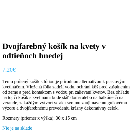
Dvojfarebný košík na kvety v
odtieňoch hnedej
7.20
€
Tento prútený košík s fóliou je prírodnou alternatívou k plastovým
kvetináčom. Vložená fólia zadrží vodu, ochráni kôš pred zašpinením
od zeme a pred kontaktom s vodou pri zalievaní kvetov.
Bez ohľadu
na to, či košík s kvetinami bude stáť doma alebo na balkóne či na
verande, zakaždým vytvorí vďaka svojmu zaujímavemu guľovému
výzoru a dvojfarebnému prevedeniu krásny dekoratívny celok.
Rozmery (priemer x výška): 30 x 15 cm
Nie je na sklade