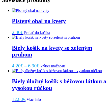
Súvisiace produkty
Plstený obal na kvety
2.40
€
Pridať do košíka
Biely košík na kvety so zeleným
pruhom
Price
Tento
4.20
€
–
6.90
€
Výber možností
produkt
range:
má
4.20€
viacero
Biely úložný košík s béžovou látkou a
through
variantov.
vysokou rúčkou
Možnosti
6.90€
si
môžete
12.80
€
Viac info
vybrať
na
stránke