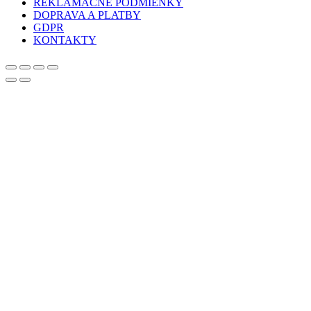
si
REKLAMAČNÉ PODMIENKY
môžete
DOPRAVA A PLATBY
vybrať
GDPR
na
KONTAKTY
stránke
produktu.