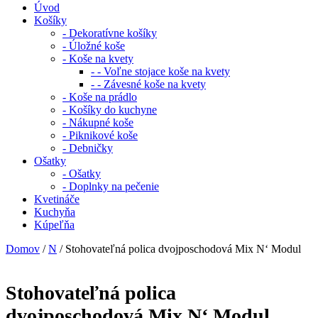
Úvod
Košíky
- Dekoratívne košíky
- Úložné koše
- Koše na kvety
- - Voľne stojace koše na kvety
- - Závesné koše na kvety
- Koše na prádlo
- Košíky do kuchyne
- Nákupné koše
- Piknikové koše
- Debničky
Ošatky
- Ošatky
- Doplnky na pečenie
Kvetináče
Kuchyňa
Kúpeľňa
Domov
/
N
/ Stohovateľná polica dvojposchodová Mix N‘ Modul
Stohovateľná polica
dvojposchodová Mix N‘ Modul