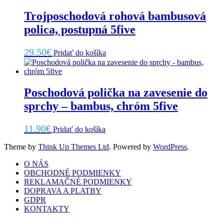
Trojposchodová rohová bambusová
polica, postupná 5five
29.50
€
Pridať do košíka
Poschodová polička na zavesenie do
sprchy – bambus, chróm 5five
11.90
€
Pridať do košíka
Theme by
Think Up Themes Ltd
. Powered by
WordPress
.
O NÁS
OBCHODNÉ PODMIENKY
REKLAMAČNÉ PODMIENKY
DOPRAVA A PLATBY
GDPR
KONTAKTY