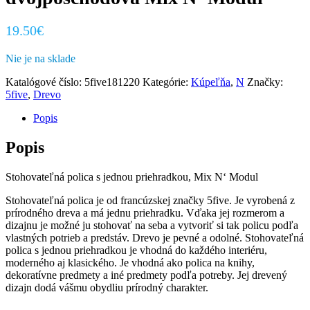
19.50
€
Nie je na sklade
Katalógové číslo:
5five181220
Kategórie:
Kúpeľňa
,
N
Značky:
5five
,
Drevo
Popis
Popis
Stohovateľná polica s jednou priehradkou, Mix N‘ Modul
Stohovateľná polica je od francúzskej značky 5five. Je vyrobená z
prírodného dreva a má jednu priehradku. Vďaka jej rozmerom a
dizajnu je možné ju stohovať na seba a vytvoriť si tak policu podľa
vlastných potrieb a predstáv. Drevo je pevné a odolné. Stohovateľná
polica s jednou priehradkou je vhodná do každého interiéru,
moderného aj klasického. Je vhodná ako polica na knihy,
dekoratívne predmety a iné predmety podľa potreby. Jej drevený
dizajn dodá vášmu obydliu prírodný charakter.