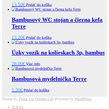
13.50
€
Pridať do košíka
Bambusový WC stojan a čierna kefa
Terre
13.20
€
Pridať do košíka
Úzky vozík na kolieskach 3p, bambus
28.00
€
Viac info
Bambusová mydelnička Terre
5.30
€
Pridať do košíka
Theme by
Think Up Themes Ltd
. Powered by
WordPress
.
O NÁS