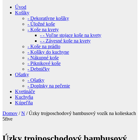
Úvod
Košíky
- Dekoratívne košíky
- Úložné koše
- Koše na kvety
- - Voľne stojace koše na kvety
- - Závesné koše na kvety
- Koše na prádlo
- Košíky do kuchyne
- Nákupné koše
- Piknikové koše
- Debničky
Ošatky
- Ošatky
- Doplnky na pečenie
Kvetináče
Kuchyňa
Kúpeľňa
Domov
/
N
/ Úzky trojposchodový bambusový vozík na kolieskach
5five
Úzky trojposchodový bambusový