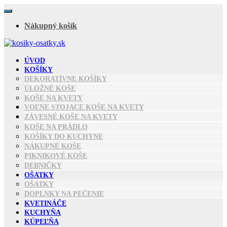
Skip
to
Nákupný košík
content
ÚVOD
KOŠÍKY
DEKORATÍVNE KOŠÍKY
ÚLOŽNÉ KOŠE
KOŠE NA KVETY
VOĽNE STOJACE KOŠE NA KVETY
ZÁVESNÉ KOŠE NA KVETY
KOŠE NA PRÁDLO
KOŠÍKY DO KUCHYNE
NÁKUPNÉ KOŠE
PIKNIKOVÉ KOŠE
DEBNIČKY
OŠATKY
OŠATKY
DOPLNKY NA PEČENIE
KVETINÁČE
KUCHYŇA
KÚPEĽŇA