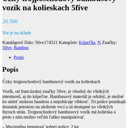
vozík na kolieskach 5five
26.50
€
Nie je na sklade
Katalógové číslo:
5five174521
Kategórie:
Kúpeľňa
,
N
Značky:
5five
,
Bambus
Popis
Popis
Úzky trojposchodový bambusový vozík na kolieskach
Vozík, od francúzskej značky 5five, je vhodný do všetkých
miestností, aj do kúpeľne. Bambusový materiál je odolný, je možné
ho utrieť mokrou handrou a nepohlcuje vlhkosť. Tri police ponúkajú
dostatok priestoru na uloženie vecí a sú dostupné zo všetkých
štyroch strán. Trojposchodový bambusový vozík má kolieska a
preto s ním možno veľmi ľahko manipulovať.
– Maximálna hmotnosť jednej police: 2 kg