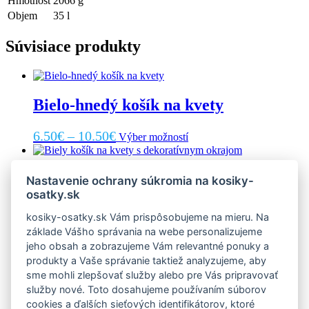
Hmotnost
2066 g
Objem
35 l
Súvisiace produkty
Bielo-hnedý košík na kvety
Price
Tento
6.50
€
–
10.50
€
Výber možností
produkt
range:
má
6.50€
viacero
Biely košík na kvety s dekoratívnym
Nastavenie ochrany súkromia na kosiky-
through
variantov.
osatky.sk
okrajom
Možnosti
10.50€
si
kosiky-osatky.sk Vám prispôsobujeme na mieru. Na
môžete
Price
Tento
3.60
€
–
4.80
€
Výber možností
základe Vášho správania na webe personalizujeme
vybrať
produkt
range:
na
jeho obsah a zobrazujeme Vám relevantné ponuky a
má
stránke
3.60€
produkty a Vaše správanie taktiež analyzujeme, aby
viacero
Dvojfarebný košík na kvety
produktu.
through
sme mohli zlepšovať služby alebo pre Vás pripravovať
variantov.
Možnosti
služby nové. Toto dosahujeme používaním súborov
4.80€
Price
Tento
si
11.90
€
–
13.90
€
cookies a ďalších sieťových identifikátorov, ktoré
Výber možností