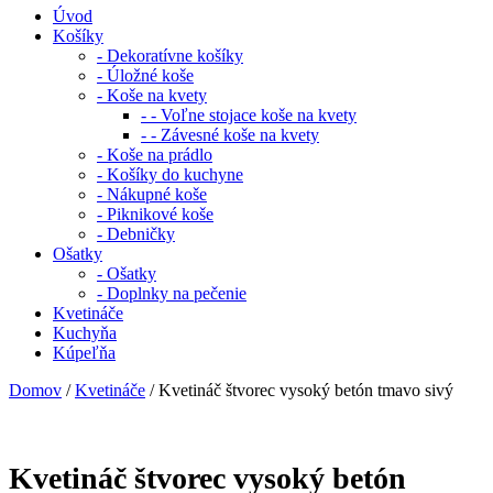
Úvod
Košíky
- Dekoratívne košíky
- Úložné koše
- Koše na kvety
- - Voľne stojace koše na kvety
- - Závesné koše na kvety
- Koše na prádlo
- Košíky do kuchyne
- Nákupné koše
- Piknikové koše
- Debničky
Ošatky
- Ošatky
- Doplnky na pečenie
Kvetináče
Kuchyňa
Kúpeľňa
Domov
/
Kvetináče
/ Kvetináč štvorec vysoký betón tmavo sivý
Kvetináč štvorec vysoký betón