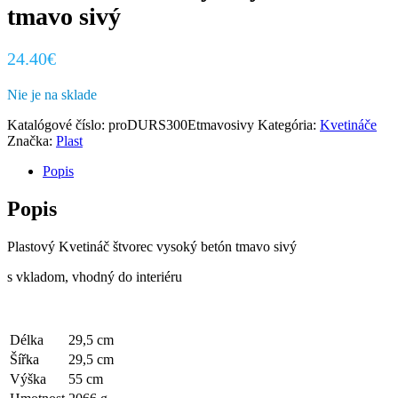
tmavo sivý
24.40
€
Nie je na sklade
Katalógové číslo:
proDURS300Etmavosivy
Kategória:
Kvetináče
Značka:
Plast
Popis
Popis
Plastový Kvetináč štvorec vysoký betón tmavo sivý
s vkladom, vhodný do interiéru
Délka
29,5 cm
Šířka
29,5 cm
Výška
55 cm