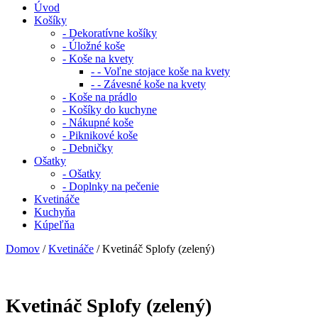
Úvod
Košíky
- Dekoratívne košíky
- Úložné koše
- Koše na kvety
- - Voľne stojace koše na kvety
- - Závesné koše na kvety
- Koše na prádlo
- Košíky do kuchyne
- Nákupné koše
- Piknikové koše
- Debničky
Ošatky
- Ošatky
- Doplnky na pečenie
Kvetináče
Kuchyňa
Kúpeľňa
Domov
/
Kvetináče
/ Kvetináč Splofy (zelený)
Kvetináč Splofy (zelený)