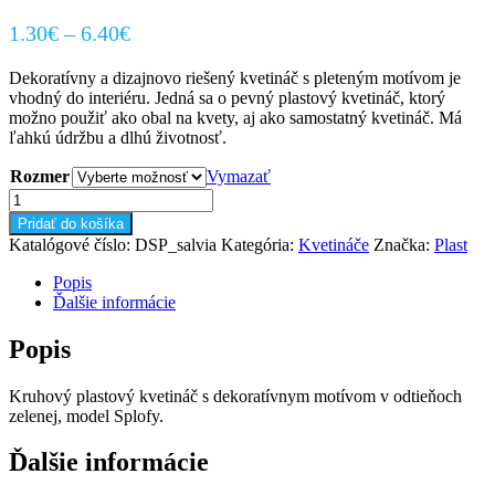
Price
1.30
€
–
6.40
€
range:
Dekoratívny a dizajnovo riešený kvetináč s pleteným motívom je
1.30€
vhodný do interiéru. Jedná sa o pevný plastový kvetináč, ktorý
through
možno použiť ako obal na kvety, aj ako samostatný kvetináč. Má
6.40€
ľahkú údržbu a dlhú životnosť.
Rozmer
Vymazať
množstvo
Kvetináč
Pridať do košíka
Splofy
Katalógové číslo:
DSP_salvia
Kategória:
Kvetináče
Značka:
Plast
(zelený)
Popis
Ďalšie informácie
Popis
Kruhový plastový kvetináč s dekoratívnym motívom v odtieňoch
zelenej, model Splofy.
Ďalšie informácie