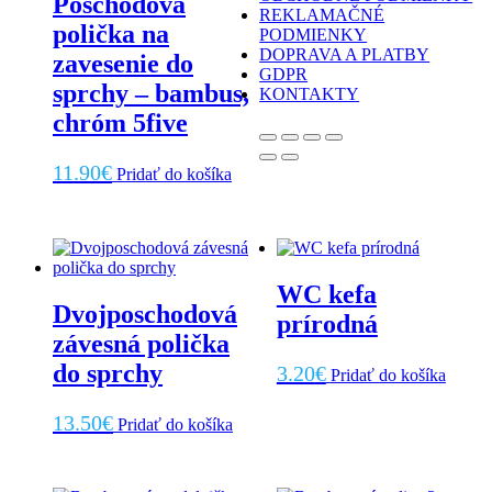
Poschodová
REKLAMAČNÉ
polička na
PODMIENKY
DOPRAVA A PLATBY
zavesenie do
GDPR
sprchy – bambus,
KONTAKTY
chróm 5five
11.90
€
Pridať do košíka
WC kefa
Dvojposchodová
prírodná
závesná polička
do sprchy
3.20
€
Pridať do košíka
13.50
€
Pridať do košíka