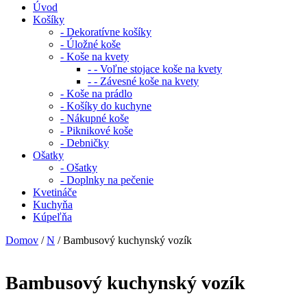
Úvod
Košíky
- Dekoratívne košíky
- Úložné koše
- Koše na kvety
- - Voľne stojace koše na kvety
- - Závesné koše na kvety
- Koše na prádlo
- Košíky do kuchyne
- Nákupné koše
- Piknikové koše
- Debničky
Ošatky
- Ošatky
- Doplnky na pečenie
Kvetináče
Kuchyňa
Kúpeľňa
Domov
/
N
/ Bambusový kuchynský vozík
Bambusový kuchynský vozík