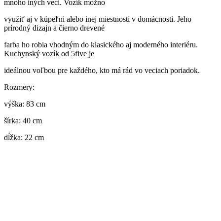
mnoho iných vecí. Vozík možno
využiť aj v kúpeľni alebo inej miestnosti v domácnosti. Jeho
prírodný dizajn a čierno drevené
farba ho robia vhodným do klasického aj moderného interiéru.
Kuchynský vozík od 5five je
ideálnou voľbou pre každého, kto má rád vo veciach poriadok.
Rozmery:
výška: 83 cm
šírka: 40 cm
dĺžka: 22 cm