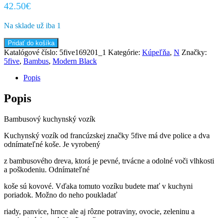
42.50
€
Na sklade už iba 1
množstvo
Pridať do košíka
Bambusový
Katalógové číslo:
5five169201_1
Kategórie:
Kúpeľňa
,
N
Značky:
kuchynský
5five
,
Bambus
,
Modern Black
vozík
Popis
Popis
Bambusový kuchynský vozík
Kuchynský vozík od francúzskej značky 5five má dve police a dva
odnímateľné koše. Je vyrobený
z bambusového dreva, ktorá je pevné, trvácne a odolné voči vlhkosti
a poškodeniu. Odnímateľné
koše sú kovové. Vďaka tomuto vozíku budete mať v kuchyni
poriadok. Možno do neho poukladať
riady, panvice, hrnce ale aj rôzne potraviny, ovocie, zeleninu a