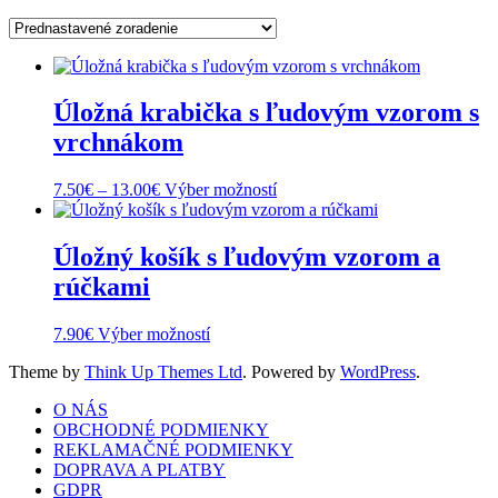
Úložná krabička s ľudovým vzorom s
vrchnákom
Price
Tento
7.50
€
–
13.00
€
Výber možností
range:
produkt
7.50€
má
through
viacero
Úložný košík s ľudovým vzorom a
13.00€
variantov.
rúčkami
Možnosti
si
môžete
Tento
7.90
€
Výber možností
vybrať
produkt
na
Theme by
Think Up Themes Ltd
. Powered by
WordPress
.
má
stránke
viacero
produktu.
O NÁS
variantov.
OBCHODNÉ PODMIENKY
Možnosti
REKLAMAČNÉ PODMIENKY
si
DOPRAVA A PLATBY
môžete
GDPR
vybrať