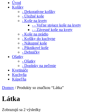
Úvod
Košíky
- Dekoratívne košíky
- Úložné koše
- Koše na kvety
- - Voľne stojace koše na kvety
- - Závesné koše na kvety
- Koše na prádlo
- Košíky do kuchyne
- Nákupné koše
- Piknikové koše
- Debničky
Ošatky
- Ošatky
- Doplnky na pečenie
Kvetináče
Kuchyňa
Kúpeľňa
Domov
/ Produkty so značkou “Látka”
Látka
Zobrazujú sa 2 výsledky