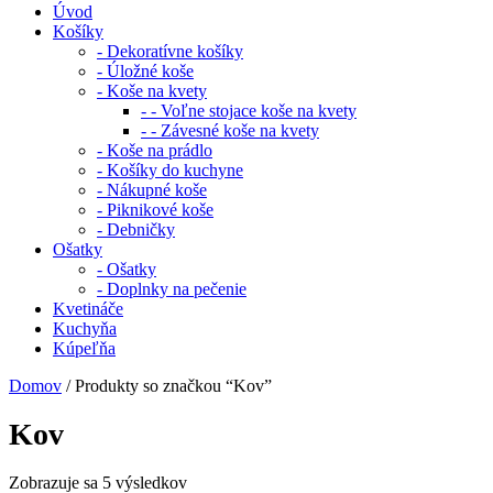
Úvod
Košíky
- Dekoratívne košíky
- Úložné koše
- Koše na kvety
- - Voľne stojace koše na kvety
- - Závesné koše na kvety
- Koše na prádlo
- Košíky do kuchyne
- Nákupné koše
- Piknikové koše
- Debničky
Ošatky
- Ošatky
- Doplnky na pečenie
Kvetináče
Kuchyňa
Kúpeľňa
Domov
/ Produkty so značkou “Kov”
Kov
Zobrazuje sa 5 výsledkov