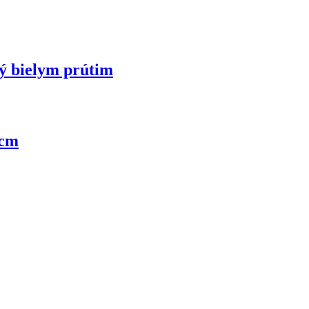
ný bielym prútim
8cm