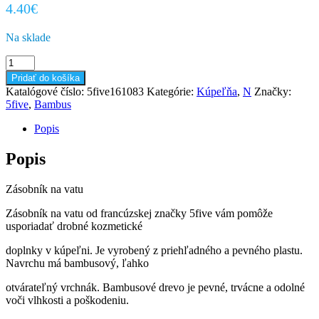
4.40
€
Na sklade
množstvo
Zásobník
Pridať do košíka
na
Katalógové číslo:
5five161083
Kategórie:
Kúpeľňa
,
N
Značky:
vatu
5five
,
Bambus
Popis
Popis
Zásobník na vatu
Zásobník na vatu od francúzskej značky 5five vám pomôže
usporiadať drobné kozmetické
doplnky v kúpeľni. Je vyrobený z priehľadného a pevného plastu.
Navrchu má bambusový, ľahko
otvárateľný vrchnák. Bambusové drevo je pevné, trvácne a odolné
voči vlhkosti a poškodeniu.