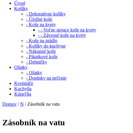
Úvod
Košíky
- Dekoratívne košíky
- Úložné koše
- Koše na kvety
- - Voľne stojace koše na kvety
- - Závesné koše na kvety
- Koše na prádlo
- Košíky do kuchyne
- Nákupné koše
- Piknikové koše
- Debničky
Ošatky
- Ošatky
- Doplnky na pečenie
Kvetináče
Kuchyňa
Kúpeľňa
Domov
/
N
/ Zásobník na vatu
Zásobník na vatu