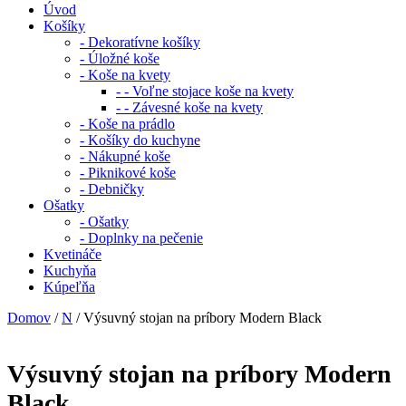
Úvod
Košíky
- Dekoratívne košíky
- Úložné koše
- Koše na kvety
- - Voľne stojace koše na kvety
- - Závesné koše na kvety
- Koše na prádlo
- Košíky do kuchyne
- Nákupné koše
- Piknikové koše
- Debničky
Ošatky
- Ošatky
- Doplnky na pečenie
Kvetináče
Kuchyňa
Kúpeľňa
Domov
/
N
/ Výsuvný stojan na príbory Modern Black
Výsuvný stojan na príbory Modern
Black