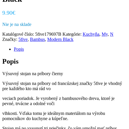
9.90
€
Nie je na sklade
Katalógové číslo:
5five179697B
Kategórie:
Kuchyňa
,
My
,
N
Značky:
5five
,
Bambus
,
Modern Black
Popis
Popis
Výsuvný stojan na príbory čierny
Výsuvný stojan na príbory od francúzskej značky 5five je vhodný
pre každého kto má rád vo
veciach poriadok. Je vyrobený z bambusového dreva, ktoré je
pevné, trvácne a odolné voči
vlhkosti. Vďaka tomu je ideálnym materiálom na výrobu
pomocníkov do kuchyne a kúpeľne.
Stojan má po vysunutí tri priečinky, čo vám umožní mať príbor