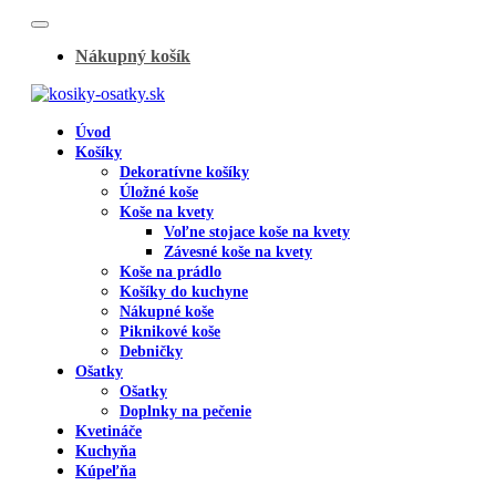
Skip
to
Nákupný košík
content
Úvod
Košíky
Dekoratívne košíky
Úložné koše
Koše na kvety
Voľne stojace koše na kvety
Závesné koše na kvety
Koše na prádlo
Košíky do kuchyne
Nákupné koše
Piknikové koše
Debničky
Ošatky
Ošatky
Doplnky na pečenie
Kvetináče
Kuchyňa
Kúpeľňa