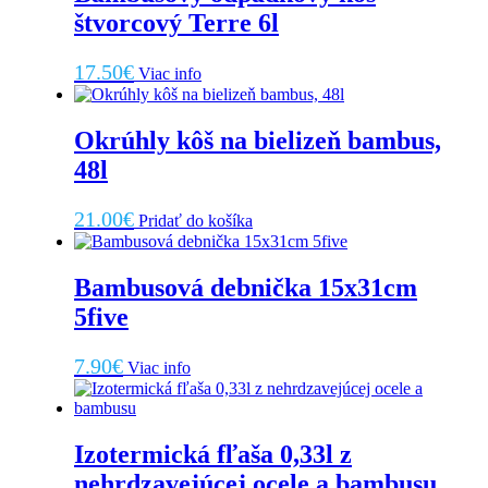
štvorcový Terre 6l
17.50
€
Viac info
Okrúhly kôš na bielizeň bambus,
48l
21.00
€
Pridať do košíka
Bambusová debnička 15x31cm
5five
7.90
€
Viac info
Izotermická fľaša 0,33l z
nehrdzavejúcej ocele a bambusu