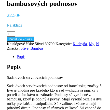
bambusových podnosov
22.50
€
Na sklade
množstvo
Sada
Pridať do košíka
dvoch
Katalógové číslo:
5five189700
Kategórie:
Kuchyňa
,
My
,
N
servírovacích
Značky:
5five
,
Bambus
bambusových
podnosov
Popis
Popis
Sada dvoch servírovacích podnosov
Sada dvoch servírovacích podnosov od francúzskej značky 5
five je vhodná pre každého kto si rád vychutnáva raňajky v
posteli alebo kávu na záhrade. Podnosy sú vyrobené z
bambusu, ktorý je odolný a pevný. Majú vysoké okraje a dve
rúčky pre ľahšiu manipuláciu. Sú kvalitné, trvácne a majú
prírodný dizajn. Podnosy sú rôznych veľkostí. Sú vhodné do