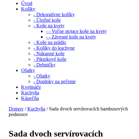
Úvod
Košíky
- Dekoratívne košíky
- Úložné koše
- Koše na kvety
- - Voľne stojace koše na kvety
- - Závesné koše na kvety
- Koše na prádlo
- Košíky do kuchyne
- Nákupné koše
- Piknikové koše
- Debničky
Ošatky
- Ošatky
- Doplnky na pečenie
Kvetináče
Kuchyňa
Kúpeľňa
Domov
/
Kuchyňa
/ Sada dvoch servírovacích bambusových
podnosov
Sada dvoch servírovacích