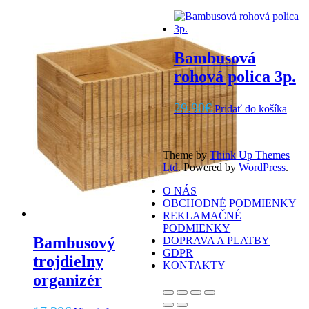
Bambusová
rohová polica 3p.
29.90
€
Pridať do košíka
Theme by
Think Up Themes
Ltd
. Powered by
WordPress
.
O NÁS
OBCHODNÉ PODMIENKY
REKLAMAČNÉ
PODMIENKY
Bambusový
DOPRAVA A PLATBY
GDPR
trojdielny
KONTAKTY
organizér