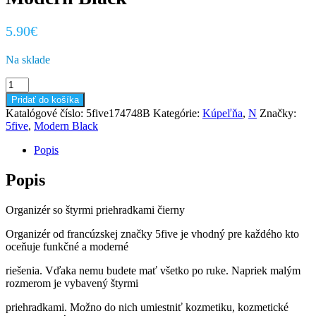
5.90
€
Na sklade
množstvo
Organizér
Pridať do košíka
so
Katalógové číslo:
5five174748B
Kategórie:
Kúpeľňa
,
N
Značky:
štyrmi
5five
,
Modern Black
priehradkami
Modern
Popis
Black
Popis
Organizér so štyrmi priehradkami čierny
Organizér od francúzskej značky 5five je vhodný pre každého kto
oceňuje funkčné a moderné
riešenia. Vďaka nemu budete mať všetko po ruke. Napriek malým
rozmerom je vybavený štyrmi
priehradkami. Možno do nich umiestniť kozmetiku, kozmetické