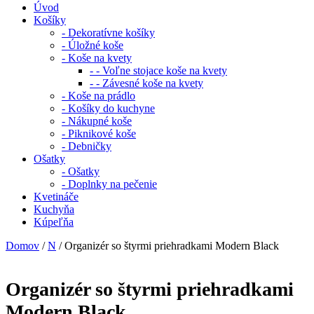
Úvod
Košíky
- Dekoratívne košíky
- Úložné koše
- Koše na kvety
- - Voľne stojace koše na kvety
- - Závesné koše na kvety
- Koše na prádlo
- Košíky do kuchyne
- Nákupné koše
- Piknikové koše
- Debničky
Ošatky
- Ošatky
- Doplnky na pečenie
Kvetináče
Kuchyňa
Kúpeľňa
Domov
/
N
/ Organizér so štyrmi priehradkami Modern Black
Organizér so štyrmi priehradkami
Modern Black