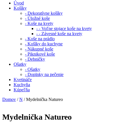
Úvod
Košíky
- Dekoratívne košíky
- Úložné koše
- Koše na kvety
- - Voľne stojace koše na kvety
- - Závesné koše na kvety
- Koše na prádlo
- Košíky do kuchyne
- Nákupné koše
- Piknikové koše
- Debničky
Ošatky
- Ošatky
- Doplnky na pečenie
Kvetináče
Kuchyňa
Kúpeľňa
Domov
/
N
/ Mydelnička Natureo
Mydelnička Natureo