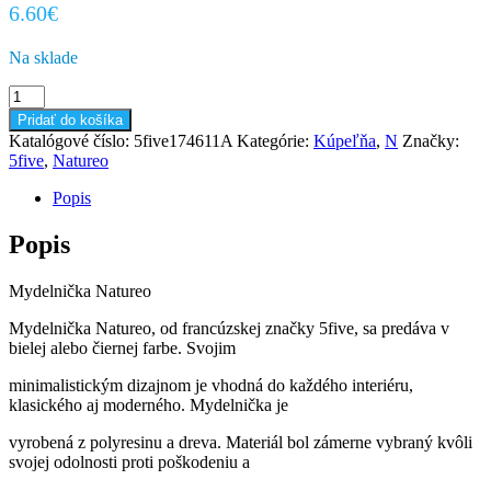
6.60
€
Na sklade
množstvo
Mydelnička
Pridať do košíka
Natureo
Katalógové číslo:
5five174611A
Kategórie:
Kúpeľňa
,
N
Značky:
5five
,
Natureo
Popis
Popis
Mydelnička Natureo
Mydelnička Natureo, od francúzskej značky 5five, sa predáva v
bielej alebo čiernej farbe. Svojim
minimalistickým dizajnom je vhodná do každého interiéru,
klasického aj moderného. Mydelnička je
vyrobená z polyresinu a dreva. Materiál bol zámerne vybraný kvôli
svojej odolnosti proti poškodeniu a