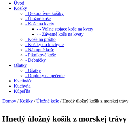
Úvod
Košíky
- Dekoratívne košíky
- Úložné koše
- Koše na kvety
- - Voľne stojace koše na kvety
- - Závesné koše na kvety
- Koše na prádlo
- Košíky do kuchyne
- Nákupné koše
- Piknikové koše
- Debničky
Ošatky
- Ošatky
- Doplnky na pečenie
Kvetináče
Kuchyňa
Kúpeľňa
Domov
/
Košíky
/
Úložné koše
/ Hnedý úložný košík z morskej trávy 
Hnedý úložný košík z morskej trávy 