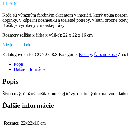
11.60
€
Koše sú výrazným farebným akcentom v interiéri, ktorý upúta pozorn
doplnky, v kúpeľni kozmetiku a toaletné potreby, v šatni drobné odevy
Košík je vyrobený z morskej trávy.
Rozmery (dĺžka x šírka x výška): 22 x 22 x 16 cm
Nie je na sklade
Katalógové číslo:
CON2758.S
Kategórie:
Košíky
,
Úložné koše
Znač
Popis
Ďalšie informácie
Popis
Štvorcový, úložný košík z morskej trávy, opatrený dekoratívnou látko
Ďalšie informácie
Rozmer
22x22x16 cm