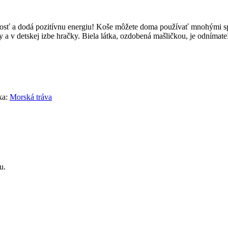
osť a dodá pozitívnu energiu!
Koše môžete doma používať mnohými spô
 a v detskej izbe hračky.
Biela látka, ozdobená mašličkou, je odnímateľn
ka:
Morská tráva
u.