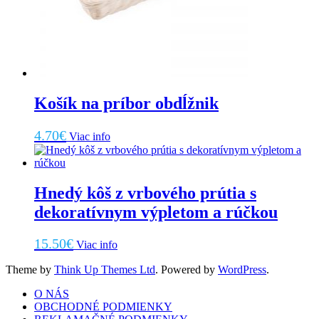
Košík na príbor obdĺžnik
4.70
€
Viac info
Hnedý kôš z vrbového prútia s
dekoratívnym výpletom a rúčkou
15.50
€
Viac info
Theme by
Think Up Themes Ltd
. Powered by
WordPress
.
O NÁS
OBCHODNÉ PODMIENKY