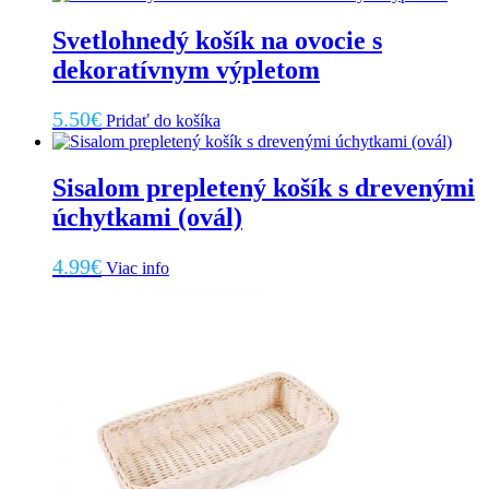
Svetlohnedý košík na ovocie s
dekoratívnym výpletom
5.50
€
Pridať do košíka
Sisalom prepletený košík s drevenými
úchytkami (ovál)
4.99
€
Viac info