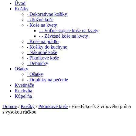
Úvod
Košíky
- Dekoratívne košíky
- Úložné koše
- Koše na kvety
- - Voľne stojace koše na kvety
- - Závesné koše na kvety
- Koše na prádlo
- Košíky do kuchyne
- Nákupné koše
- Piknikové koše
- Debničky
Ošatky
- Ošatky
- Doplnky na pečenie
Kvetináče
Kuchyňa
Kúpeľňa
Domov
/
Košíky
/
Piknikové koše
/ Hnedý košík z vrbového prútia
s vysokou rúčkou