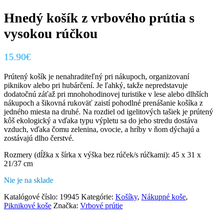
Hnedý košík z vrbového prútia s
vysokou rúčkou
15.90
€
Prútený košík je nenahraditeľný pri nákupoch, organizovaní
piknikov alebo pri hubárčení.
Je ľahký, takže nepredstavuje
dodatočnú záťaž pri mnohohodinovej turistike v lese alebo dlhších
nákupoch a šikovná rukoväť zaistí pohodlné prenášanie košíka z
jedného miesta na druhé.
Na rozdiel od igelitových tašiek je prútený
kôš ekologický a vďaka typu výpletu sa do jeho stredu dostáva
vzduch, vďaka čomu zelenina, ovocie, a hríby v ňom dýchajú a
zostávajú dlho čerstvé.
Rozmery (dĺžka x šírka x výška bez rúček/s rúčkami): 45 x 31 x
21/37 cm
Nie je na sklade
Katalógové číslo:
19945
Kategórie:
Košíky
,
Nákupné koše
,
Piknikové koše
Značka:
Vrbové prútie