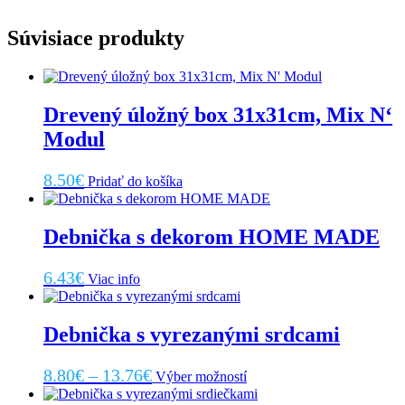
Súvisiace produkty
Drevený úložný box 31x31cm, Mix N‘
Modul
8.50
€
Pridať do košíka
Debnička s dekorom HOME MADE
6.43
€
Viac info
Debnička s vyrezanými srdcami
Price
Tento
8.80
€
–
13.76
€
Výber možností
produkt
range:
má