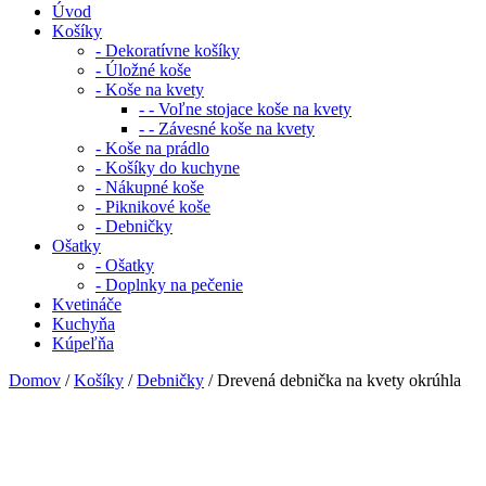
Úvod
Košíky
- Dekoratívne košíky
- Úložné koše
- Koše na kvety
- - Voľne stojace koše na kvety
- - Závesné koše na kvety
- Koše na prádlo
- Košíky do kuchyne
- Nákupné koše
- Piknikové koše
- Debničky
Ošatky
- Ošatky
- Doplnky na pečenie
Kvetináče
Kuchyňa
Kúpeľňa
Domov
/
Košíky
/
Debničky
/ Drevená debnička na kvety okrúhla