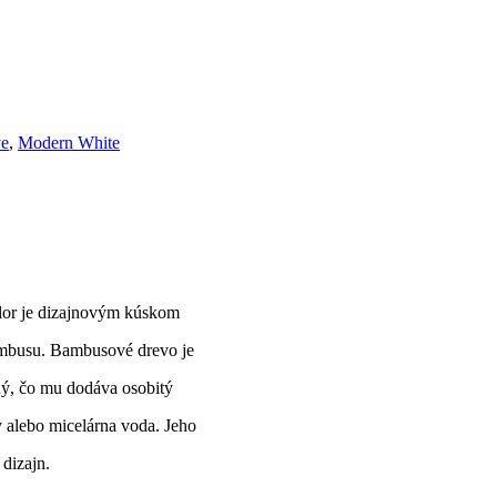
ve
,
Modern White
lor je dizajnovým kúskom
ambusu. Bambusové drevo je
ný, čo mu dodáva osobitý
y alebo micelárna voda. Jeho
 dizajn.