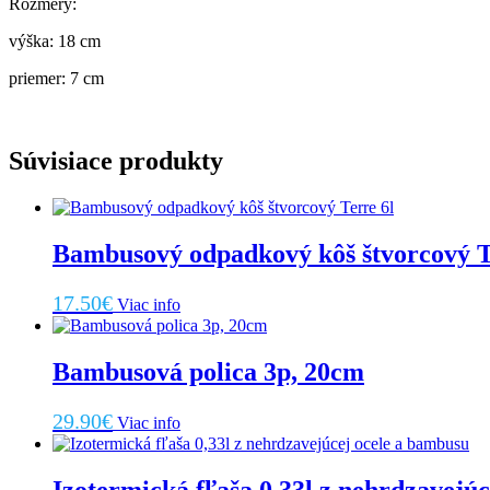
Rozmery:
výška: 18 cm
priemer: 7 cm
Súvisiace produkty
Bambusový odpadkový kôš štvorcový T
17.50
€
Viac info
Bambusová polica 3p, 20cm
29.90
€
Viac info
Izotermická fľaša 0,33l z nehrdzavejú