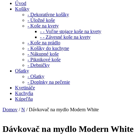
Úvod
Košíky
- Dekoratívne košíky
- Úložné koše
- Koše na kvety
- - Voľne stojace koše na kvety
- - Závesné koše na kvety
- Koše na prádlo
- Košíky do kuchyne
- Nákupné koše
- Piknikové koše
- Debničky
Ošatky
- Ošatky
- Doplnky na pečenie
Kvetináče
Kuchyňa
Kúpeľňa
Domov
/
N
/ Dávkovač na mydlo Modern White
Dávkovač na mydlo Modern White