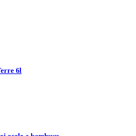
erre 6l
cej ocele a bambusu