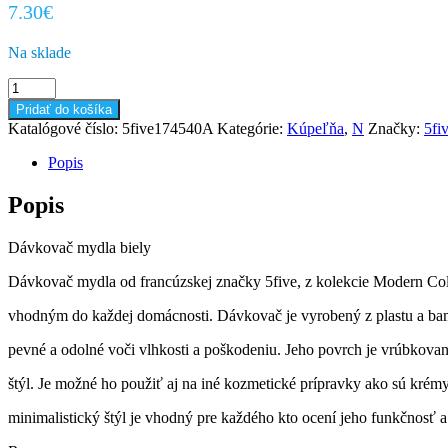
7.30
€
Na sklade
množstvo
Dávkovač
Pridať do košíka
na
Katalógové číslo:
5five174540A
Kategórie:
Kúpeľňa
,
N
Značky:
5fi
mydlo
Modern
Popis
White
Popis
Dávkovač mydla biely
Dávkovač mydla od francúzskej značky 5five, z kolekcie Modern Co
vhodným do každej domácnosti. Dávkovač je vyrobený z plastu a b
pevné a odolné voči vlhkosti a poškodeniu. Jeho povrch je vrúbkova
štýl. Je možné ho použiť aj na iné kozmetické prípravky ako sú krém
minimalistický štýl je vhodný pre každého kto ocení jeho funkčnosť a