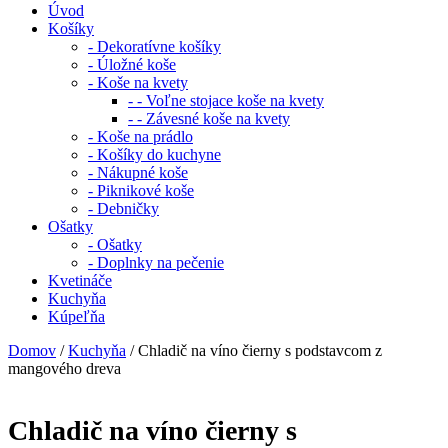
Úvod
Košíky
- Dekoratívne košíky
- Úložné koše
- Koše na kvety
- - Voľne stojace koše na kvety
- - Závesné koše na kvety
- Koše na prádlo
- Košíky do kuchyne
- Nákupné koše
- Piknikové koše
- Debničky
Ošatky
- Ošatky
- Doplnky na pečenie
Kvetináče
Kuchyňa
Kúpeľňa
Domov
/
Kuchyňa
/ Chladič na víno čierny s podstavcom z
mangového dreva
Chladič na víno čierny s