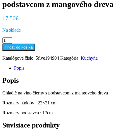
podstavcom z mangového dreva
17.50
€
Na sklade
množstvo
Chladič
Pridať do košíka
na
víno
Katalógové číslo:
5five194904
Kategória:
Kuchyňa
čierny
s
Popis
podstavcom
z
Popis
mangového
dreva
Chladič na víno čierny s podstavcom z mangového dreva
Rozmery nádoby : 22×21 cm
Rozmery podstavca : 17cm
Súvisiace produkty