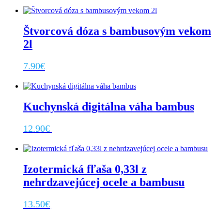
Štvorcová dóza s bambusovým vekom
2l
7.90
€
Viac info
Kuchynská digitálna váha bambus
12.90
€
Pridať do košíka
Izotermická fľaša 0,33l z
nehrdzavejúcej ocele a bambusu
13.50
€
Pridať do košíka