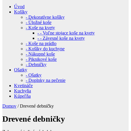
Úvod
Košíky
- Dekoratívne košíky
- Úložné koše
- Koše na kvety
- - Voľne stojace koše na kvety
- - Závesné koše na kvety
- Koše na prádlo
- Košíky do kuchyne
- Nákupné koše
- Piknikové koše
- Debničky
Ošatky
- Ošatky
- Doplnky na pečenie
Kvetináče
Kuchyňa
Kúpeľňa
Domov
/ Drevené debničky
Drevené debničky