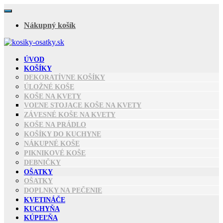
Skip
to
Nákupný košík
content
ÚVOD
KOŠÍKY
DEKORATÍVNE KOŠÍKY
ÚLOŽNÉ KOŠE
KOŠE NA KVETY
VOĽNE STOJACE KOŠE NA KVETY
ZÁVESNÉ KOŠE NA KVETY
KOŠE NA PRÁDLO
KOŠÍKY DO KUCHYNE
NÁKUPNÉ KOŠE
PIKNIKOVÉ KOŠE
DEBNIČKY
OŠATKY
OŠATKY
DOPLNKY NA PEČENIE
KVETINÁČE
KUCHYŇA
KÚPEĽŇA